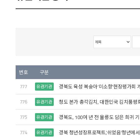
번호
구분
777
경북도 육성 복숭아‘미소향’현장평가회 
유관기관
776
청도 본가 총각김치, 대한민국 김치품평
유관기관
775
경북도, 100여 년 전 울릉도 담은 희귀 
유관기관
774
경북 청년성장프로젝트,‘쉬었음’청년에서
유관기관