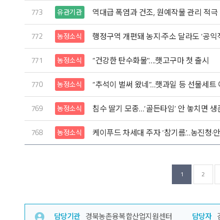
773
역대급 폭염과 건조, 원예작물 관리 적극
유관기관
772
행정구역 개편돼 농지·주소 달라도 ‘공익
농정소식
771
“건강한 탄수화물"….햇고구마 첫 출시
농정소식
770
“추석이 벌써 왔네”…햇과일 등 선물세트
농정소식
769
침수 딸기 모종…‘골든타임’ 안 놓치면 생
농정소식
768
케이푸드 차세대 주자 ‘참기름’…농진청·
농정소식
1
2
담당기관
경북농촌융복합산업지원센터
담당자