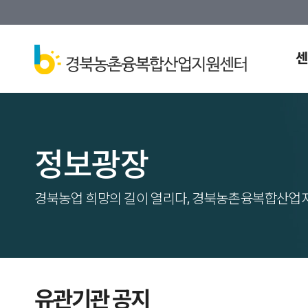
센
정보광장
경북농업 희망의 길이 열리다, 경북농촌융복합산업
유관기관 공지