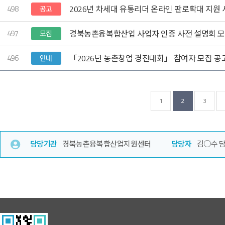
498
2026년 차세대 유통리더 온라인 판로확대 지원
공고
497
경북농촌융복합산업 사업자 인증 사전 설명회 모집
모집
496
「2026년 농촌창업 경진대회」 참여자 모집 공고
안내
1
2
3
담당기관
경북농촌융복합산업지원센터
담당자
김○수 