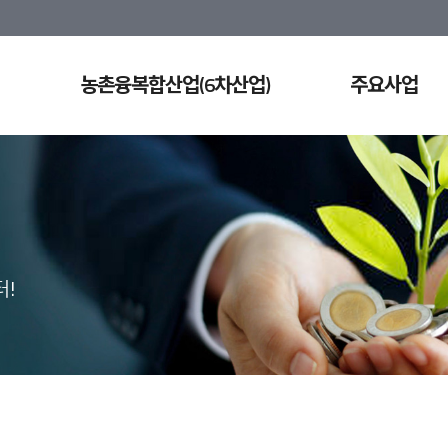
농촌융복합산업(6차산업)
주요사업
!