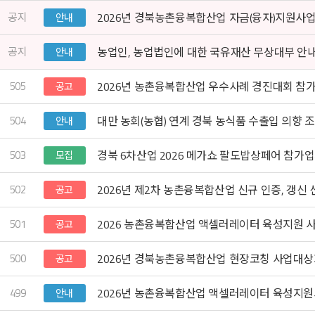
공지
2026년 경북농촌융복합산업 자금(융자)지원사업
안내
공지
농업인, 농업법인에 대한 국유재산 무상대부 안
안내
505
2026년 농촌융복합산업 우수사례 경진대회 참가
공고
504
대만 농회(농협) 연계 경북 농식품 수출입 의향 
안내
503
경북 6차산업 2026 메가쇼 팔도밥상페어 참가
모집
502
2026년 제2차 농촌융복합산업 신규 인증, 갱신 신청 접
공고
501
2026 농촌융복합산업 액셀러레이터 육성지원 
공고
500
2026년 경북농촌융복합산업 현장코칭 사업대상
공고
499
2026년 농촌융복합산업 액셀러레이터 육성지원
안내