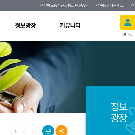
경상북도농식품유통교육진흥원
경북농민사관학교
경
정보광장
커뮤니티
로그인
정보
광장
A