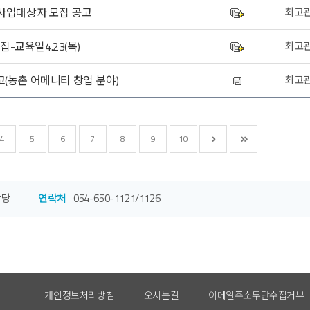
 사업대상자 모집 공고
최고
-교육일4.23(목)
최고
(농촌 어메니티 창업 분야)
최고
4
5
6
7
8
9
10
담당
연락처
054-650-1121/1126
개인정보처리방침
오시는길
이메일주소무단수집거부