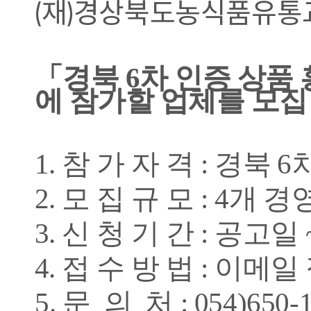
(
재
)
경상북도농식품유
통
「
경북
6
차 인증 상품
에 참가할 업체를 모집
1. 참 가 자 격 : 경북
2. 모 집 규 모 : 4개 
3. 신 청 기 간 : 공고일 
4. 접 수 방 법 : 이메
5. 문 의 처 : 054)650-