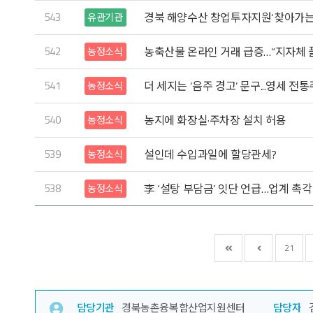
543
경북 해양수산 창업투자지원‘찾아가는
유관기관
542
농축산물 온라인 거래 급증…“지자체 
농정소식
541
더 세지는 ‘음주 경고’ 문구...영세 전
농정소식
540
농지에 화장실·주차장 설치 허용
농정소식
539
설인데 수입과일에 할당관세?
농정소식
538
李 ‘설탕 부담금’ 잇단 언급…업계 촉각
농정소식
21
담당기관
경북농촌융복합산업지원센터
담당자