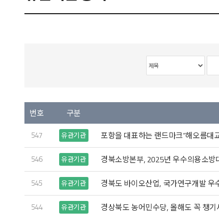
번호
구분
547
포항을 대표하는 랜드마크“해오름대교
유관기관
546
경북소방본부, 2025년 우수의용소방
유관기관
545
경북도 바이오산업, 국가연구개발 우수
유관기관
544
경상북도 농어민수당, 올해도 꼭 챙기
유관기관