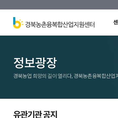
센
정보광장
경북농업 희망의 길이 열리다, 경북농촌융복합산업
유관기관 공지