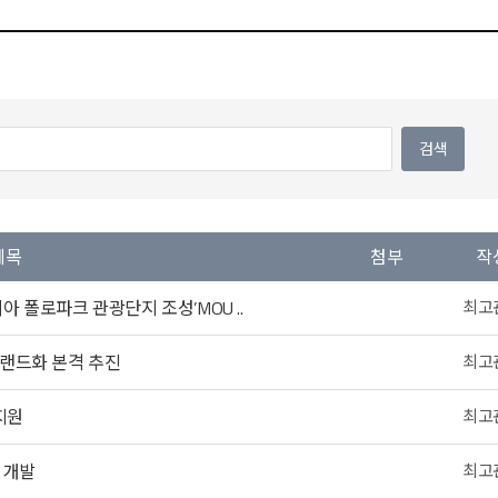
제목
첨부
작
리아 폴로파크 관광단지 조성’MOU ..
최고
랜드화 본격 추진
최고
지원
최고
 개발
최고