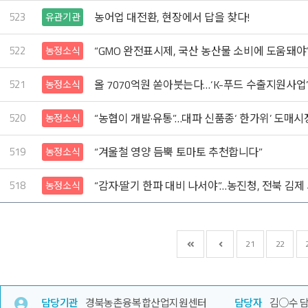
523
농어업 대전환, 현장에서 답을 찾다!
유관기관
522
“GMO 완전표시제, 국산 농산물 소비에 도움돼야
농정소식
521
올 7070억원 쏟아붓는다…‘K-푸드 수출지원사업
농정소식
520
“농협이 개발·유통”…대파 신품종‘ 한가위’ 도매시
농정소식
519
“겨울철 영양 듬뿍 토마토 추천합니다”
농정소식
518
“감자·딸기 한파 대비 나서야”…농진청, 전북 김제
농정소식
21
22
담당기관
경북농촌융복합산업지원센터
담당자
김○수 