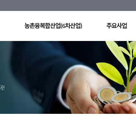
농촌융복합산업(6차산업)
주요사업
!