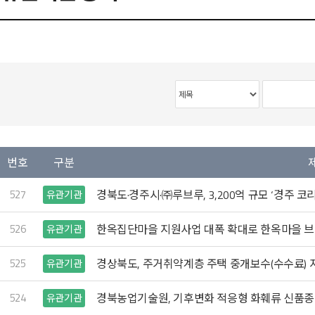
번호
구분
527
경북도·경주시·㈜루브루, 3,200억 규모 ‘경주 코
유관기관
526
한옥집단마을 지원사업 대폭 확대로 한옥마을 브
유관기관
525
경상북도, 주거취약계층 주택 중개보수(수수료) 
유관기관
524
경북농업기술원, 기후변화 적응형 화훼류 신품종
유관기관