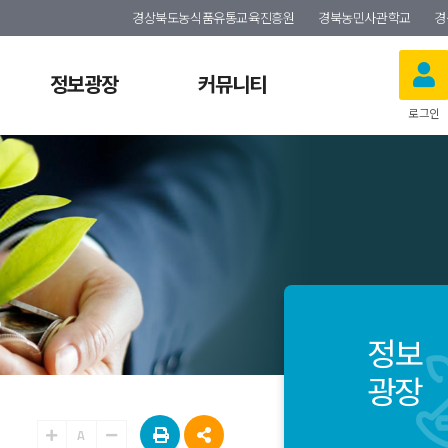
경상북도농식품유통교육진흥원
경북농민사관학교
경
정보광장
커뮤니티
로그인
정보
광장
A