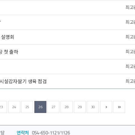
최고
”
최고
’ 설명회
최고
장 첫 출하
최고
최고
 시설감자·딸기 생육 점검
최고
23
24
25
26
27
28
29
30
담당
연락처
054-650-1121/1126