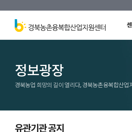
센
정보광장
경북농업 희망의 길이 열리다, 경북농촌융복합산업
유관기관 공지