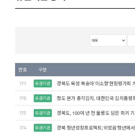
번호
구분
777
경북도 육성 복숭아‘미소향’현장평가회 
유관기관
776
청도 본가 총각김치, 대한민국 김치품평
유관기관
775
경북도, 100여 년 전 울릉도 담은 희귀 
유관기관
774
경북 청년성장프로젝트,‘쉬었음’청년에서
유관기관