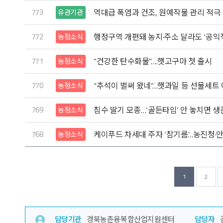
773
역대급 폭염과 건조, 원예작물 관리 적극
유관기관
772
행정구역 개편돼 농지·주소 달라도 ‘공익
농정소식
771
“건강한 탄수화물"….햇고구마 첫 출시
농정소식
770
“추석이 벌써 왔네”…햇과일 등 선물세트
농정소식
769
침수 딸기 모종…‘골든타임’ 안 놓치면 생
농정소식
768
케이푸드 차세대 주자 ‘참기름’…농진청·
농정소식
1
2
담당기관
경북농촌융복합산업지원센터
담당자