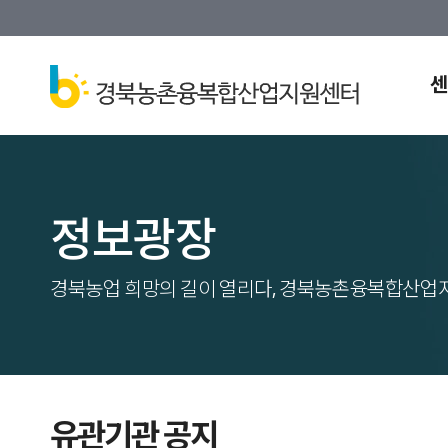
센
정보광장
경북농업 희망의 길이 열리다, 경북농촌융복합산업
유관기관 공지