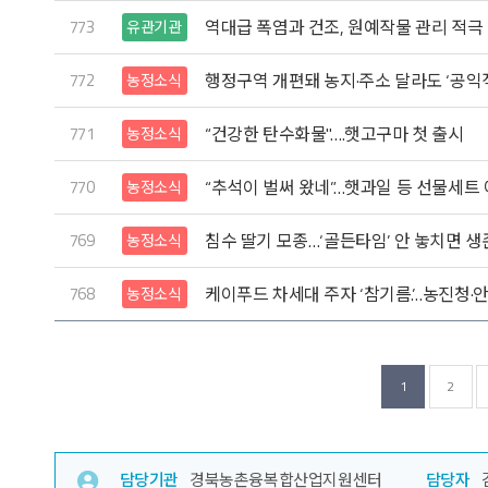
773
역대급 폭염과 건조, 원예작물 관리 적극
유관기관
772
행정구역 개편돼 농지·주소 달라도 ‘공익
농정소식
771
“건강한 탄수화물"….햇고구마 첫 출시
농정소식
770
“추석이 벌써 왔네”…햇과일 등 선물세트
농정소식
769
침수 딸기 모종…‘골든타임’ 안 놓치면 생
농정소식
768
케이푸드 차세대 주자 ‘참기름’…농진청·
농정소식
1
2
담당기관
경북농촌융복합산업지원센터
담당자