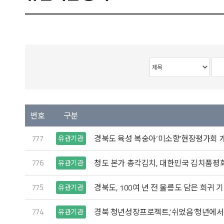
번호
구분
777
경북도 육성 복숭아‘미소향’현장평가회 
유관기관
776
청도 본가 총각김치, 대한민국 김치품평
유관기관
775
경북도, 100여 년 전 울릉도 담은 희귀 
유관기관
774
경북 청년성장프로젝트,‘쉬었음’청년에서
유관기관