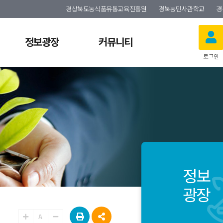
경상북도농식품유통교육진흥원
경북농민사관학교
경
정보광장
커뮤니티
로그인
정보
광장
A