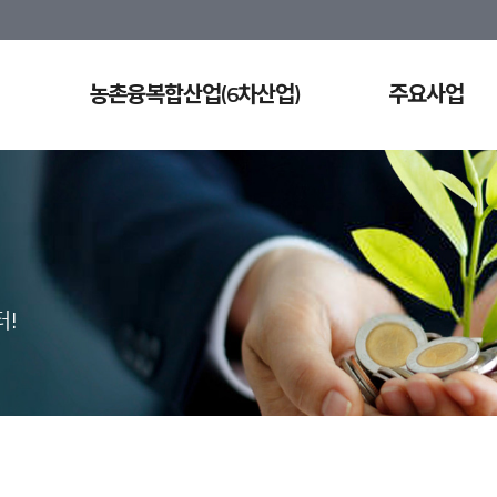
농촌융복합산업(6차산업)
주요사업
!