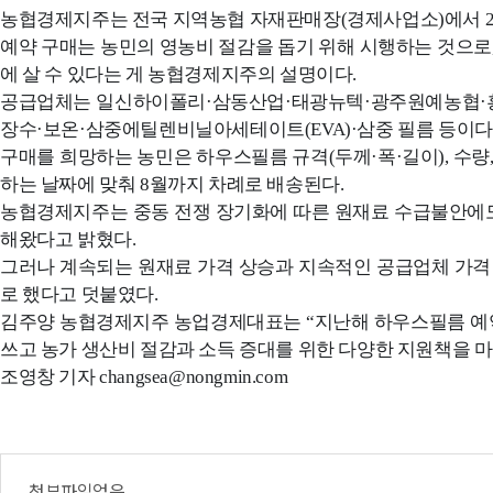
농협경제지주는 전국 지역농협 자재판매장(경제사업소)에서 29
예약 구매는 농민의 영농비 절감을 돕기 위해 시행하는 것으로, 계
에 살 수 있다는 게 농협경제지주의 설명이다.
공급업체는 일신하이폴리·삼동산업·태광뉴텍·광주원예농협·
장수·보온·삼중에틸렌비닐아세테이트(EVA)·삼중 필름 등이다
구매를 희망하는 농민은 하우스필름 규격(두께·폭·길이), 수량
하는 날짜에 맞춰 8월까지 차례로 배송된다.
농협경제지주는 중동 전쟁 장기화에 따른 원재료 수급불안에도
해왔다고 밝혔다.
그러나 계속되는 원재료 가격 상승과 지속적인 공급업체 가격 
로 했다고 덧붙였다.
김주양 농협경제지주 농업경제대표는 “지난해 하우스필름 예약
쓰고 농가 생산비 절감과 소득 증대를 위한 다양한 지원책을 
조영창 기자 changsea@nongmin.com
첨부파일없음