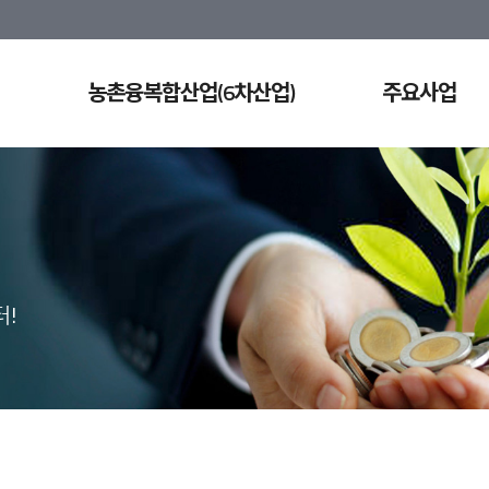
농촌융복합산업(6차산업)
주요사업
!