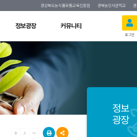
경상북도농식품유통교육진흥원
경북농민사관학교
경
정보광장
커뮤니티
로그인
정보
광장
A