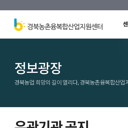
센
정보광장
경북농업 희망의 길이 열리다, 경북농촌융복합산업
유관기관 공지