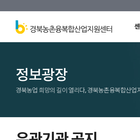
센
정보광장
경북농업 희망의 길이 열리다, 경북농촌융복합산업
유관기관 공지