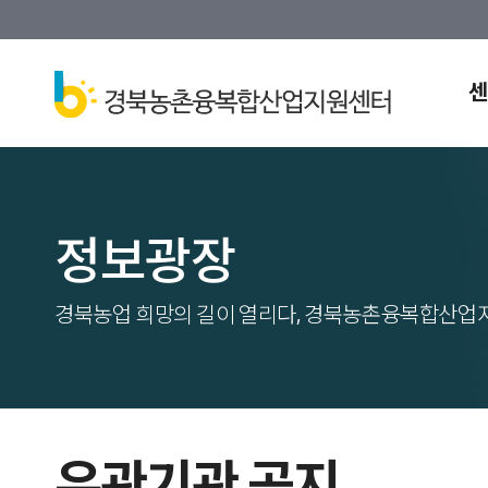
센
정보광장
경북농업 희망의 길이 열리다, 경북농촌융복합산업
유관기관 공지