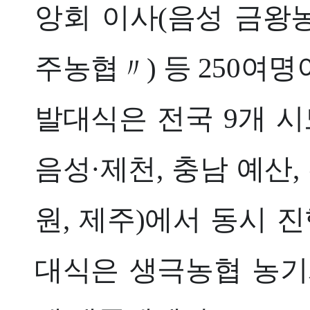
앙회 이사(음성 금왕농
주농협〃) 등 250여명
발대식은 전국 9개 시도
음성·제천, 충남 예산,
원, 제주)에서 동시 
대식은 생극농협 농기