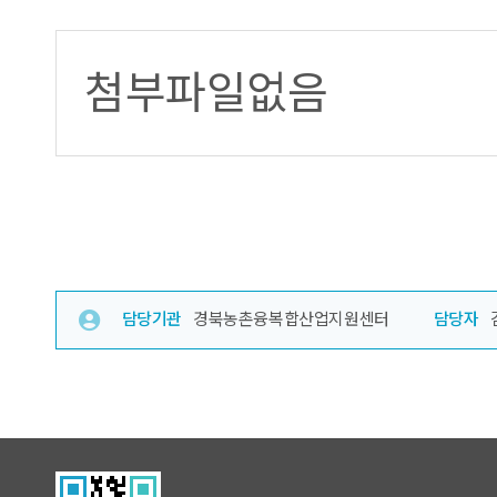
첨부파일없음
담당기관
경북농촌융복합산업지원센터
담당자