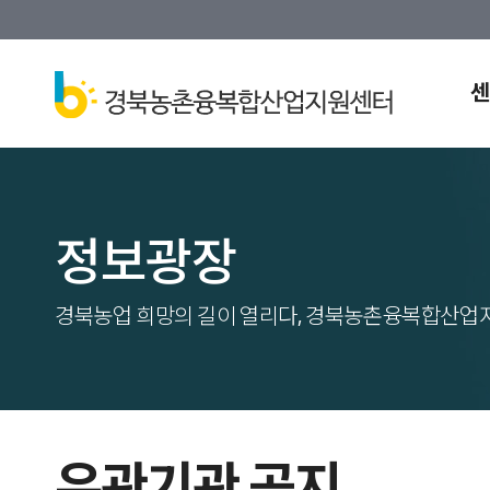
센
정보광장
경북농업 희망의 길이 열리다, 경북농촌융복합산업
유관기관 공지