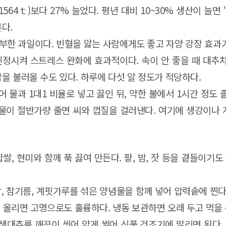
64ｔ)보다 27% 늘었다. 평년 대비 10~30% 생산이 늘면 
다.
부한 과일이다. 빈혈을 앓는 사람에게도 좋고 자양 강장 효과가
진정시켜 스트레스 완화에 효과적이다. 속이 안 좋을 때 대추
을 불러올 수도 있다. 하루에 다섯 알 정도가 적당하다.
 물과 1대1 비율로 넣고 끓인 뒤, 약한 불에서 1시간 정도
. 물이 절반가량 줄면 씨와 껍질을 걸러낸다. 여기에 생강이나
쌀, 현미와 함께 푹 끓여 만든다. 팥, 밤, 잣 등을 곁들이기도
장, 참기름, 계핏가루를 섞은 양념물을 함께 넣어 압력솥에 찐
어 올리면 고명으로도 훌륭하다. 냉동 보관하면 오래 두고 먹을 
생대추를 깨끗이 씻어 얇게 썰어 식품 건조기에 말리면 된다. 