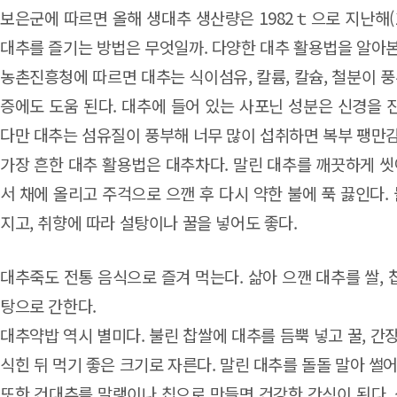
보은군에 따르면 올해 생대추 생산량은 1982ｔ으로 지난해(15
대추를 즐기는 방법은 무엇일까. 다양한 대추 활용법을 알아본
농촌진흥청에 따르면 대추는 식이섬유, 칼륨, 칼슘, 철분이 풍
증에도 도움 된다. 대추에 들어 있는 사포닌 성분은 신경을 
다만 대추는 섬유질이 풍부해 너무 많이 섭취하면 복부 팽만감
가장 흔한 대추 활용법은 대추차다. 말린 대추를 깨끗하게 씻어
서 채에 올리고 주걱으로 으깬 후 다시 약한 불에 푹 끓인다
지고, 취향에 따라 설탕이나 꿀을 넣어도 좋다.
대추죽도 전통 음식으로 즐겨 먹는다. 삶아 으깬 대추를 쌀, 찹
탕으로 간한다.
대추약밥 역시 별미다. 불린 찹쌀에 대추를 듬뿍 넣고 꿀, 간
식힌 뒤 먹기 좋은 크기로 자른다. 말린 대추를 돌돌 말아 썰
또한 건대추를 말랭이나 칩으로 만들면 건강한 간식이 된다. 