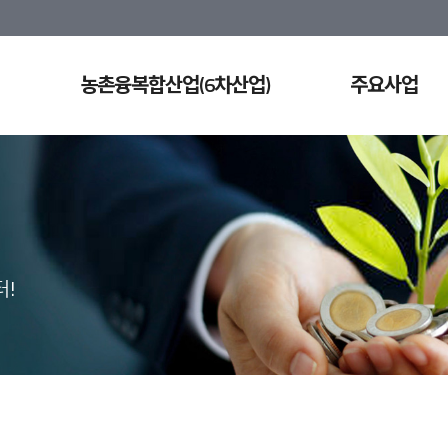
농촌융복합산업(6차산업)
주요사업
!