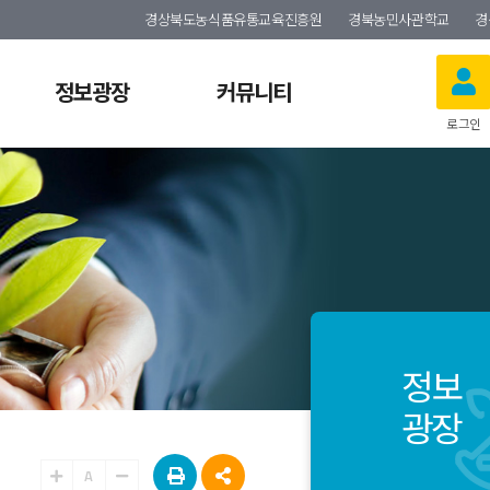
경상북도농식품유통교육진흥원
경북농민사관학교
경
정보광장
커뮤니티
로그인
정보
광장
A