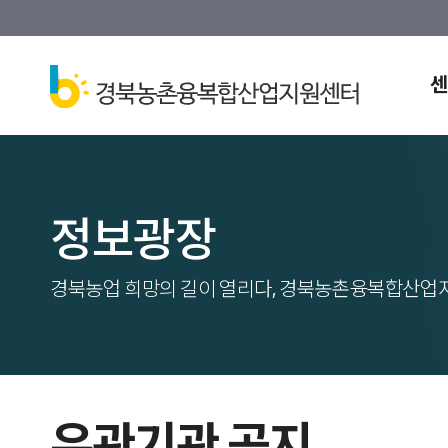
센
정보광장
경북농업 희망의 길이 열리다, 경북농촌융복합산업
유관기관 공지