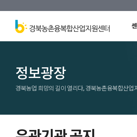
센
정보광장
경북농업 희망의 길이 열리다, 경북농촌융복합산업
유관기관 공지