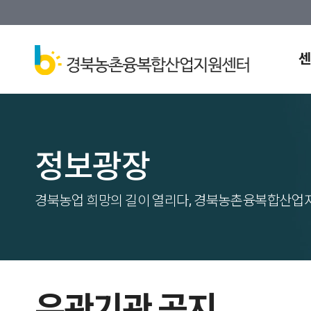
센
정보광장
경북농업 희망의 길이 열리다, 경북농촌융복합산업
유관기관 공지