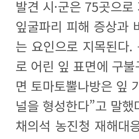
발견 시·군은 75곳으로 
잎굴파리 피해 증상과 
는 요인으로 지목된다.
로 어린 잎 표면에 구
면 토마토뿔나방은 잎 
널을 형성한다”고 말했
채의석 농진청 재해대응