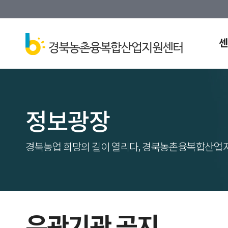
센
정보광장
경북농업 희망의 길이 열리다, 경북농촌융복합산업
유관기관 공지