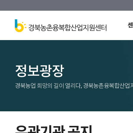
센
정보광장
경북농업 희망의 길이 열리다, 경북농촌융복합산업
유관기관 공지