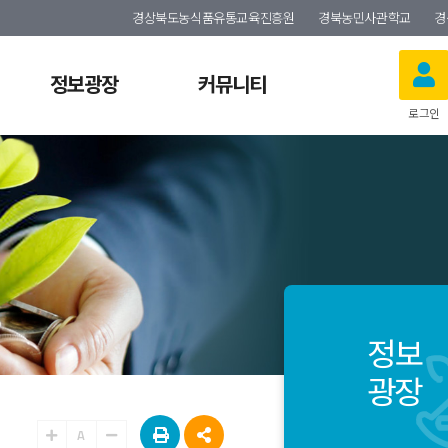
경상북도농식품유통교육진흥원
경북농민사관학교
경
정보광장
커뮤니티
로그인
정보
광장
A