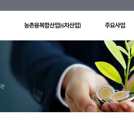
농촌융복합산업(6차산업)
주요사업
!