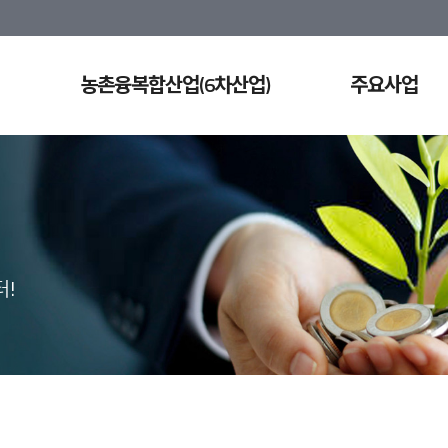
농촌융복합산업(6차산업)
주요사업
!