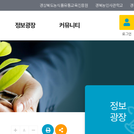
경상북도농식품유통교육진흥원
경북농민사관학교
경
정보광장
커뮤니티
로그인
정보
광장
A