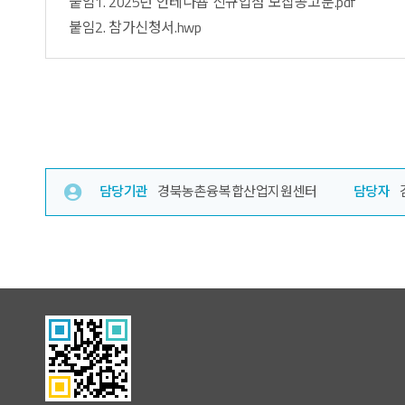
붙임1. 2025년 안테나숍 신규입점 모집공고문.pdf
붙임2. 참가신청서.hwp
담당기관
경북농촌융복합산업지원센터
담당자