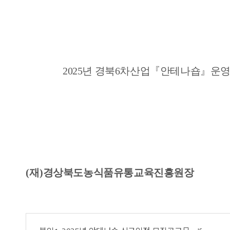
2025
년 경북
6
차산업
『
안테나숍
』
운영
(
재
)
경상북도농식품유통교육진흥원장