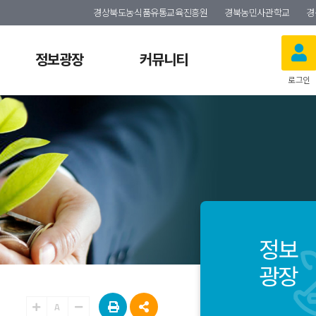
경상북도농식품유통교육진흥원
경북농민사관학교
경
정보광장
커뮤니티
로그인
정보
광장
A