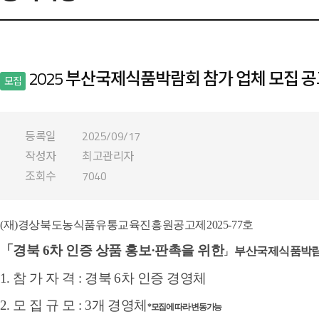
2025 부산국제식품박람회 참가 업체 모집 
모집
등록일
2025/09/17
작성자
최고관리자
조회수
7040
(
재
)
경상북도농식품유
통교육진흥원공고제
2025-77
호
「
경북
6
차 인증 상품 홍보
·
판촉을 위한
부산국제식품박
」
1. 참 가 자 격 : 경북 6차 인증 경영체
2. 모 집 규 모 : 3개 경영체
*
모집에 따라 변동가능