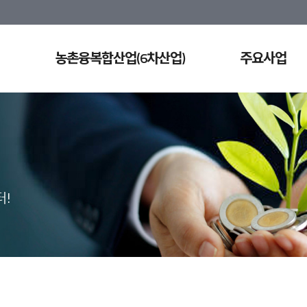
농촌융복합산업(6차산업)
주요사업
!