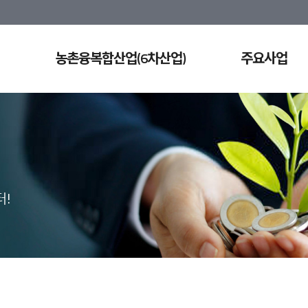
농촌융복합산업(6차산업)
주요사업
!