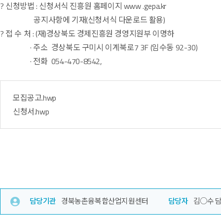
? 신청방법 : 신청서식 진흥원 홈페이지 www .gepa.kr
공지사항에 기재(신청서식 다운로드 활용)
? 접 수 처 : (재)경상북도 경제진흥원 경영지원부 이명하
· 주소 경상북도 구미시 이계북로7 3F (임수동 92-30)
· 전화 054-470-8542,
모집공고.hwp
신청서.hwp
담당기관
경북농촌융복합산업지원센터
담당자
김○수 