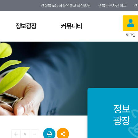
경상북도농식품유통교육진흥원
경북농민사관학교
경
정보광장
커뮤니티
로그인
정보
광장
A