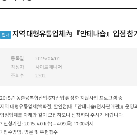
지역 대형유통업체內 『안테나숍』입점 참가
안내
등록일
2015/04/01
작성자
사이트매니저
조회수
2302
2015년 농촌융복합산업(6차산업)활성화 지원사업 프로그램 중
지역 대형유통업체(백화점, 할인점)내『안테나숍(전시·판매관)』운영
입점업체를 아래와 같이 모집하오니 신청하여 주시기 바랍니다.
? 신청기간 : 2015. 4.01(수) ~ 4.09(목) 17:00까지
? 접수방법 : 방문 및 우편접수